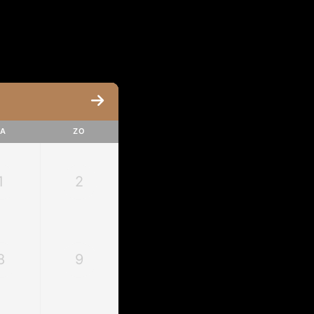
ZA
ZO
1
2
8
9