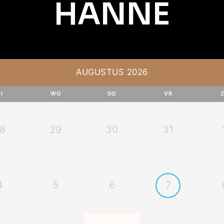
HANNE
AUGUSTUS 2026
I
WO
DO
VR
8
29
30
31
4
5
6
7