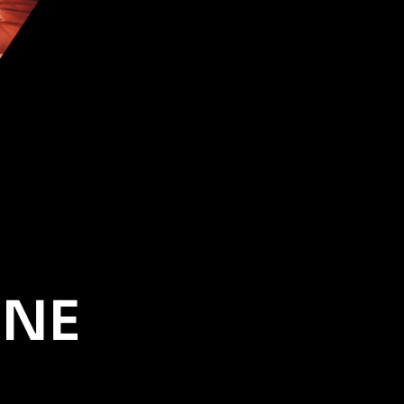
INE
J