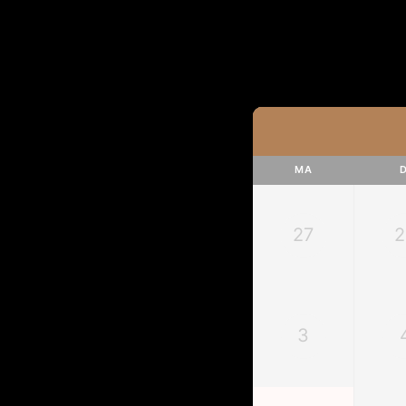
MA
D
27
2
3